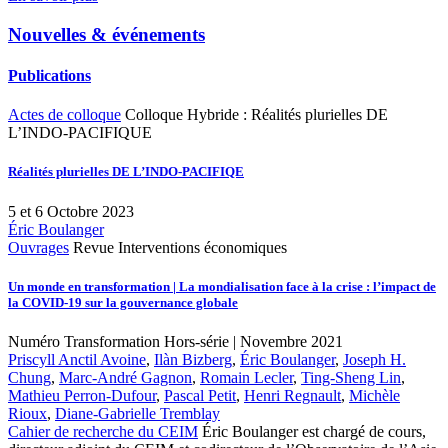
Nouvelles & événements
Publications
Actes de colloque
Colloque Hybride : Réalités plurielles DE
L’INDO-PACIFIQUE
Réalités plurielles DE L’INDO-PACIFIQE
5 et 6 Octobre 2023
Éric Boulanger
Ouvrages
Revue Interventions économiques
Un monde en transformation | La mondialisation face à la crise : l’impact de
la COVID-19 sur la gouvernance globale
Numéro Transformation Hors-série | Novembre 2021
Priscyll Anctil Avoine
,
Ilàn Bizberg
,
Éric Boulanger
,
Joseph H.
Chung
,
Marc-André Gagnon
,
Romain Lecler
,
Ting-Sheng Lin
,
Mathieu Perron-Dufour
,
Pascal Petit
,
Henri Regnault
,
Michèle
Rioux
,
Diane-Gabrielle Tremblay
Cahier de recherche du CEIM
Éric Boulanger est chargé de cours,